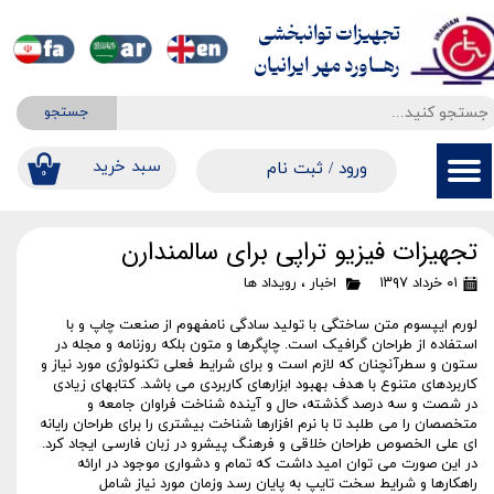
تجهیزات توانبخشی
حساب کاربری من
​​​​​​​رهــاورد مهر ایرانیان
تغییر گذر واژه
جستجو
سفارشات
​​سبد خرید
ورود
/
ثبت نام
۰
خروج از حساب کاربری
تجهیزات فیزیو تراپی برای سالمندارن
۰۱ خرداد ۱۳۹۷
اخبار
،
رویداد ها
لورم ایپسوم متن ساختگی با تولید سادگی نامفهوم از صنعت چاپ و با
استفاده از طراحان گرافیک است. چاپگرها و متون بلکه روزنامه و مجله در
ستون و سطرآنچنان که لازم است و برای شرایط فعلی تکنولوژی مورد نیاز و
کاربردهای متنوع با هدف بهبود ابزارهای کاربردی می باشد. کتابهای زیادی
در شصت و سه درصد گذشته، حال و آینده شناخت فراوان جامعه و
متخصصان را می طلبد تا با نرم افزارها شناخت بیشتری را برای طراحان رایانه
ای علی الخصوص طراحان خلاقی و فرهنگ پیشرو در زبان فارسی ایجاد کرد.
در این صورت می توان امید داشت که تمام و دشواری موجود در ارائه
راهکارها و شرایط سخت تایپ به پایان رسد وزمان مورد نیاز شامل