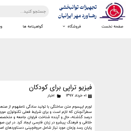
تجهیزات توانبخشی
​​​​​​​رهــاورد مهر ایرانیان
صفحه نخست
فروشگاه
گواهینامه ها
وی
تجهیزات ارزیابی
تجهیزات اتاق تاریک
تجهیزات سرمایشی گرمایشی
تجهیزات ایستادن و راه رفتن
تجهیزات کار درمانی
تجهیزات مکانوتراپی
فیزیو تراپی برای کودکان
۰۱ خرداد ۱۳۹۷
اخبار
لورم ایپسوم متن ساختگی با تولید سادگی نامفهوم از صنعت 
سطرآنچنان که لازم است و برای شرایط فعلی تکنولوژی مورد 
درصد گذشته، حال و آینده شناخت فراوان جامعه و متخصصان ر
خلاقی و فرهنگ پیشرو در زبان فارسی ایجاد کرد. در این ص
پایان رسد وزمان مورد نیاز شامل حروفچینی دستاوردهای اصل