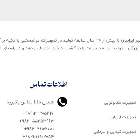
شرکت تجهیزات توانبخشی رهاورد مهر ایرانیان با بیش از 20 سال سابقه تولید در ت
زرگی از تولید این محصولات را در کشور به خود اختصاص دهد و در راستای اه
اطلاعات تماس
همین حالا تماس بگیرید
تجهیزات مکانوتراپی
+989123205417
تجهیزات ارزیابی
+9821-55253963
+9821-66102081
تجهیزات گرمایی و سرمایی
​​​​​​​+9821-66102084