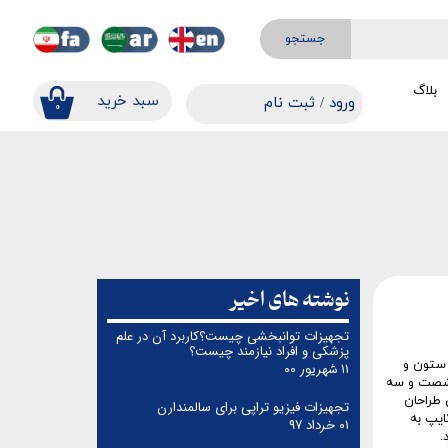
جستجو
بلاگ
​​سبد خرید
ورود
/
ثبت نام
۰
حساب کاربری من
تغییر گذر واژه
سفارشات
خروج از حساب کاربری
نوشته های اخیر
تجهیزات توانبخشی چیست؟کاربرد آن در علم
پزشکی و افراد نیازمند چیست؟
 ستون و
۱۱ شهریور ۰۰
ر شصت و سه
 طراحان
تجهیزات فیزیو تراپی برای سالمندارن
ایپ به
۰۱ خرداد ۹۷
.