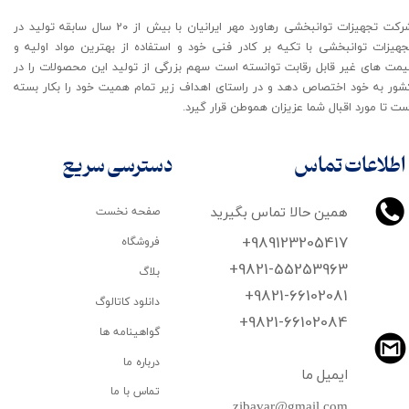
شرکت تجهیزات توانبخشی رهاورد مهر ایرانیان با بیش از 20 سال سابقه تولید در
جهیزات توانبخشی با تکیه بر کادر فنی خود و استفاده از بهترین مواد اولیه و
یمت های غیر قابل رقابت توانسته است سهم بزرگی از تولید این محصولات را در
شور به خود اختصاص دهد و در راستای اهداف زیر تمام همیت خود را بکار بسته
ت تا مورد اقبال شما عزیزان هموطن قرار گیرد​​​​​​​.
اطلاعات تماس
دسترسی سریع
همین حالا تماس بگیرید
صفحه نخست
+989123205417
فروشگاه
+9821-55253963
بلاگ
+9821-66102081
دانلود کاتالوگ
​​​​​​​+9821-66102084
گواهینامه ها
درباره ما
ایمیل ما
تماس با ما
zibavar@gmail.com