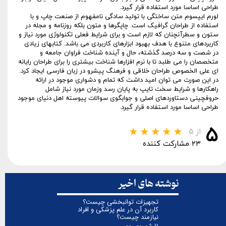
طراحی اساسا مورد استفاده قرار گیرد.
لورم ایپسوم متن ساختگی با تولید سادگی نامفهوم از صنعت چاپ و با
استفاده از طراحان گرافیک است. چاپگرها و متون بلکه روزنامه و مجله در
ستون و سطرآنچنان که لازم است و برای شرایط فعلی تکنولوژی مورد نیاز و
کاربردهای متنوع با هدف بهبود ابزارهای کاربردی می باشد. کتابهای زیادی
در شصت و سه درصد گذشته، حال و آینده شناخت فراوان جامعه و
متخصصان را می طلبد تا با نرم افزارها شناخت بیشتری را برای طراحان رایانه
ای علی الخصوص طراحان خلاقی و فرهنگ پیشرو در زبان فارسی ایجاد کرد.
در این صورت می توان امید داشت که تمام و دشواری موجود در ارائه
راهکارها و شرایط سخت تایپ به پایان رسد وزمان مورد نیاز شامل
حروفچینی دستاوردهای اصلی و جوابگوی سوالات پیوسته اهل دنیای موجود
طراحی اساسا مورد استفاده قرار گیرد.
۵
از ۵
۲۳ مشارکت کننده
نوشته های اخیر
تجهیزات توانبخشی چیست؟
کاربرد آن در علم پزشکی و افراد
نیازمند چیست؟