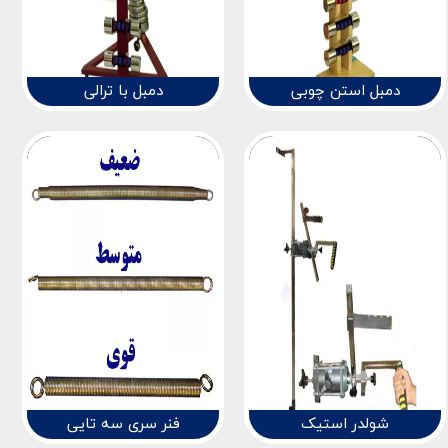
دمبل استن چوبی
دمبل با ترالی
شولدر استیک
فنر سری سه تایی