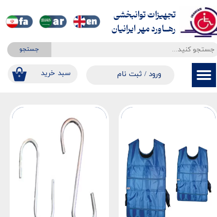
تجهیزات توانبخشی
حساب کاربری من
​​​​​​​رهــاورد مهر ایرانیان
تغییر گذر واژه
جستجو
سفارشات
​​سبد خرید
ورود
/
ثبت نام
۰
خروج از حساب کاربری