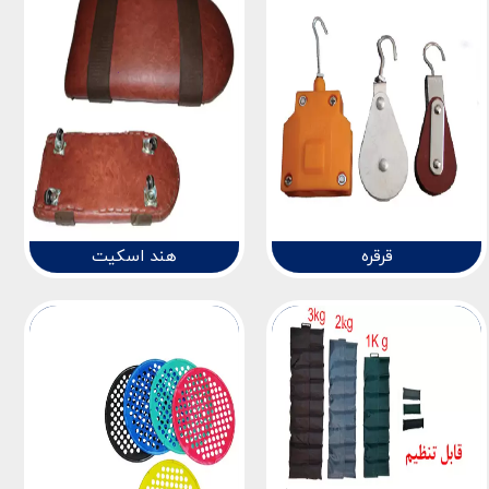
قرقره
هند اسکیت