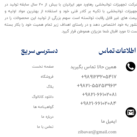
شرکت تجهیزات توانبخشی رهاورد مهر ایرانیان با بیش از 20 سال سابقه تولید در
جهیزات توانبخشی با تکیه بر کادر فنی خود و استفاده از بهترین مواد اولیه و
یمت های غیر قابل رقابت توانسته است سهم بزرگی از تولید این محصولات را در
شور به خود اختصاص دهد و در راستای اهداف زیر تمام همیت خود را بکار بسته
ت تا مورد اقبال شما عزیزان هموطن قرار گیرد​​​​​​​.
اطلاعات تماس
دسترسی سریع
همین حالا تماس بگیرید
صفحه نخست
+989123205417
فروشگاه
+9821-55253963
بلاگ
+9821-66102081
دانلود کاتالوگ
​​​​​​​+9821-66102084
گواهینامه ها
درباره ما
ایمیل ما
تماس با ما
zibavar@gmail.com