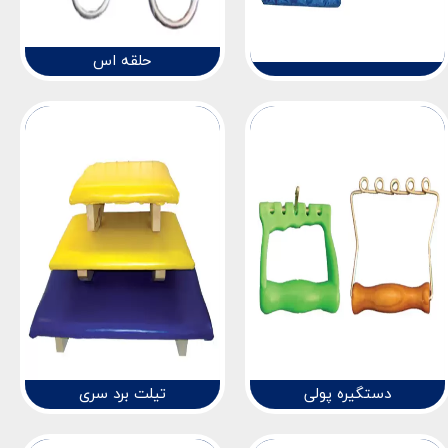
حلقه اس
دستگیره پولی
تیلت برد سری