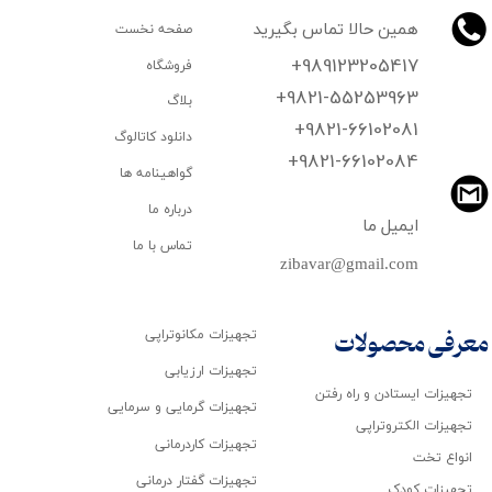
همین حالا تماس بگیرید
صفحه نخست
+989123205417
فروشگاه
+9821-55253963
بلاگ
+9821-66102081
دانلود کاتالوگ
​​​​​​​+9821-66102084
گواهینامه ها
درباره ما
ایمیل ما
تماس با ما
zibavar@gmail.com
تجهیزات مکانوتراپی
معرفی محصولات
تجهیزات ارزیابی
تجهیزات ایستادن و راه رفتن
تجهیزات گرمایی و سرمایی
تجهیزات الکتروتراپی
تجهیزات کاردرمانی
انواع تخت
تجهیزات گفتار درمانی
تجهیزات کودک