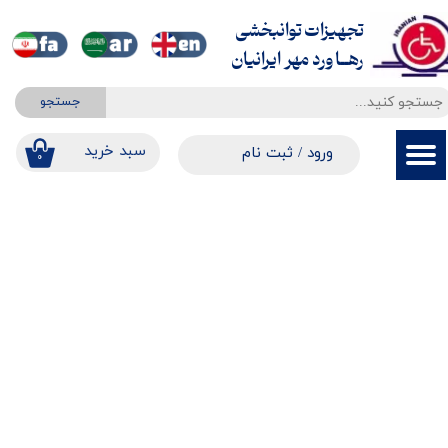
تجهیزات توانبخشی
حساب کاربری من
​​​​​​​رهــاورد مهر ایرانیان
تغییر گذر واژه
جستجو
سفارشات
​​سبد خرید
ورود
/
ثبت نام
۰
خروج از حساب کاربری